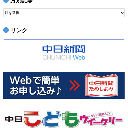
月
別
記
リンク
事