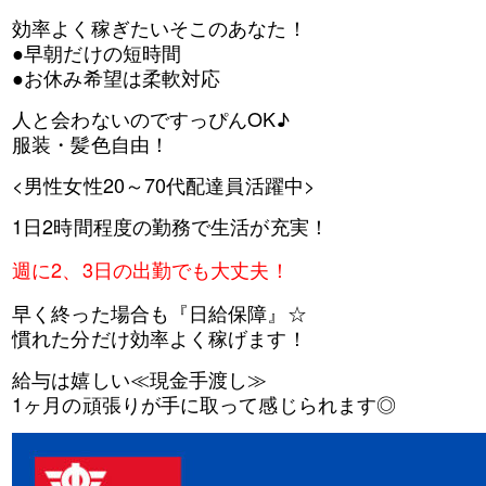
効率よく稼ぎたいそこのあなた！
●早朝だけの短時間
●お休み希望は柔軟対応
人と会わないのですっぴんOK♪
服装・髪色自由！
<男性女性20～70代配達員活躍中>
1日2時間程度の勤務で生活が充実！
週に2、3日の出勤でも大丈夫！
早く終った場合も『日給保障』☆
慣れた分だけ効率よく稼げます！
給与は嬉しい≪現金手渡し≫
1ヶ月の頑張りが手に取って感じられます◎