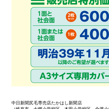
中日新聞尻毛専売店たかはし新聞店
（岐阜市 七郷小学校区、木田小学校区、合渡小